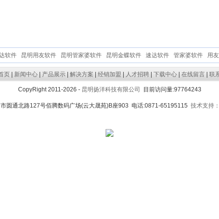
达软件
昆明用友软件
昆明管家婆软件
昆明金蝶软件
速达软件
管家婆软件
用友
首页
|
新闻中心
|
产品展示
|
解决方案
|
经销加盟
|
人才招聘
|
下载中心
|
在线留言
|
联
CopyRight 2011-2026 -
昆明扬洋科技有限公司
目前访问量:97764243
市圆通北路127号佰腾数码广场(云大晟苑)B座903 电话:0871-65195115
技术支持